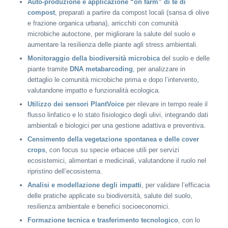
Auto-produzione e applicazione “on farm” di tè di
compost
, preparati a partire da compost locali (sansa di olive
e frazione organica urbana), arricchiti con comunità
microbiche autoctone, per migliorare la salute del suolo e
aumentare la resilienza delle piante agli stress ambientali.
Monitoraggio della biodiversità microbica
del suolo e delle
piante tramite
DNA metabarcoding
, per analizzare in
dettaglio le comunità microbiche prima e dopo l’intervento,
valutandone impatto e funzionalità ecologica.
Utilizzo dei sensori PlantVoice
per rilevare in tempo reale il
flusso linfatico e lo stato fisiologico degli ulivi, integrando dati
ambientali e biologici per una gestione adattiva e preventiva.
Censimento della vegetazione spontanea e delle cover
crops
, con focus su specie erbacee utili per servizi
ecosistemici, alimentari e medicinali, valutandone il ruolo nel
ripristino dell’ecosistema.
Analisi e modellazione degli impatti
, per validare l’efficacia
delle pratiche applicate su biodiversità, salute del suolo,
resilienza ambientale e benefici socioeconomici.
Formazione tecnica e trasferimento tecnologico
, con lo